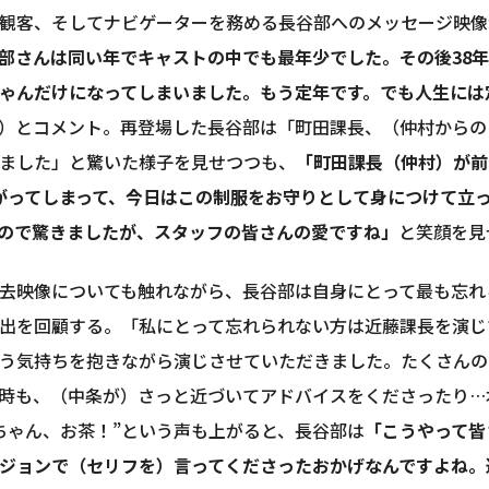
観客、そしてナビゲーターを務める長谷部へのメッセージ映像
部さんは同い年でキャストの中でも最年少でした。その後38
ゃんだけになってしまいました。もう定年です。でも人生には
）とコメント。再登場した長谷部は「町田課長、（仲村からの
ました」と驚いた様子を見せつつも、
「町田課長（仲村）が前
がってしまって、今日はこの制服をお守りとして身につけて立
ので驚きましたが、スタッフの皆さんの愛ですね」
と笑顔を見
去映像についても触れながら、長谷部は自身にとって最も忘れ
出を回顧する。「私にとって忘れられない方は近藤課長を演じ
う気持ちを抱きながら演じさせていただきました。たくさんの
時も、（中条が）さっと近づいてアドバイスをくださったり…
ちゃん、お茶！”という声も上がると、長谷部は
「こうやって皆
ジョンで（セリフを）言ってくださったおかげなんですよね。