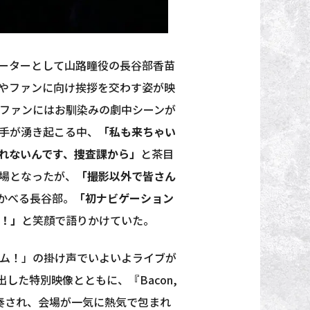
ーターとして山路瞳役の長谷部香苗
やファンに向け挨拶を交わす姿が映
むファンにはお馴染みの劇中シーンが
手が湧き起こる中、
「私も来ちゃい
れないんです、捜査課から」
と茶目
場となったが、
「撮影以外で皆さん
かべる長谷部。
「初ナビゲーション
す！」
と笑顔で語りかけていた。
イム！」の掛け声でいよいよライブが
出した特別映像とともに、『Bacon,
馴染みの曲が演奏され、会場が一気に熱気で包まれ