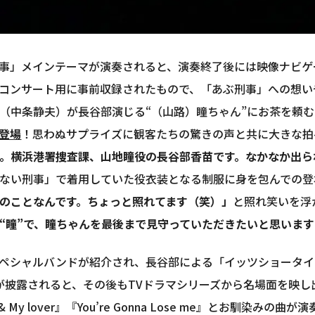
事」メインテーマが演奏されると、演奏終了後には映像ナビゲ
コンサート用に事前収録されたもので、「あぶ刑事」への想い
（中条静夫）が長谷部演じる“（山路）瞳ちゃん”にお茶を頼
登場
！思わぬサプライズに観客たちの驚きの声と共に大きな拍
。横浜港署捜査課、山地瞳役の長谷部香苗です。なかなか出ら
ない刑事」で着用していた役衣装となる制服に身を包んでの登
のことなんです。ちょっと照れてます（笑）」
と照れ笑いを浮
“瞳”で、瞳ちゃんを最後まで見守っていただきたいと思いま
スペシャルバンドが紹介され、長谷部による「イッツショータ
n』が披露されると、その後もTVドラマシリーズから名場面を映し
love & My lover』『You’re Gonna Lose me』とお