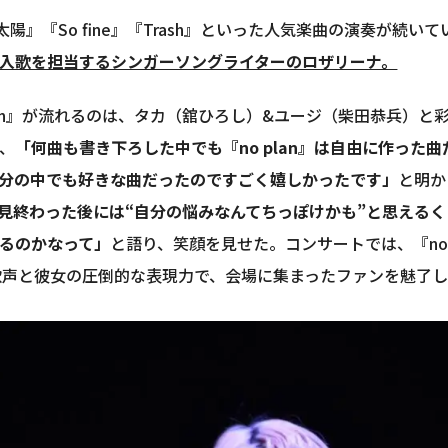
冷たい太陽』『So fine』『Trash』といった人気楽曲の演奏が
入歌を担当するシンガーソングライターのロザリーナ。
lan』が流れるのは、タカ（舘ひろし）&ユージ（柴田恭兵）
、
「何曲も書き下ろした中でも『no plan』は自由に作った
分の中でも好きな曲だったのですごく嬉しかったです」
と明か
見終わった後には“自分の悩みなんてちっぽけかも”と思える
るのかなって」
と語り、笑顔を見せた。コンサートでは、『no plan』
い歌声と彼女の圧倒的な表現力で、会場に集まったファンを魅了