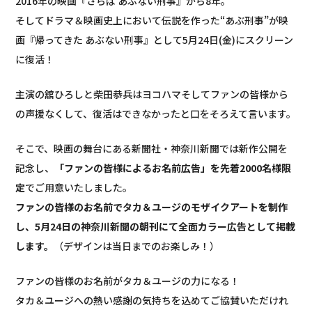
2016年の映画『さらば あぶない刑事』から8年。
そしてドラマ＆映画史上において伝説を作った“あぶ刑事”が映
画『帰ってきた あぶない刑事』として5月24日(金)にスクリーン
に復活！
主演の舘ひろしと柴田恭兵はヨコハマそしてファンの皆様から
の声援なくして、復活はできなかったと口をそろえて言います。
そこで、映画の舞台にある新聞社・神奈川新聞では新作公開を
記念し、
「ファンの皆様によるお名前広告」を先着2000名様限
定
でご用意いたしました。
ファンの皆様のお名前でタカ＆ユージのモザイクアートを制作
し、5月24日の神奈川新聞の朝刊にて全面カラー広告として掲載
します。
（デザインは当日までのお楽しみ！）
ファンの皆様のお名前がタカ＆ユージの力になる！
タカ＆ユージへの熱い感謝の気持ちを込めてご協賛いただけれ